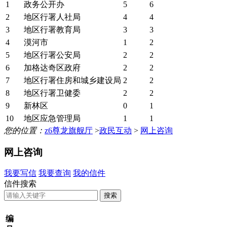
1
政务公开办
5
6
2
地区行署人社局
4
4
3
地区行署教育局
3
3
4
漠河市
1
2
5
地区行署公安局
2
2
6
加格达奇区政府
2
2
7
地区行署住房和城乡建设局
2
2
8
地区行署卫健委
2
2
9
新林区
0
1
10
地区应急管理局
1
1
您的位置：
z6尊龙旗舰厅
>
政民互动
>
网上咨询
网上咨询
我要写信
我要查询
我的信件
信件搜索
编