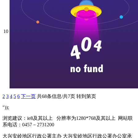
10
2
3
4
5
6
下一页
共68条信息/共7页
转到第页
"));
浏览建议：ie8及其以上 分辨率为1280*768及其以上 网站联
系电话：0457－2731200
大兴安岭地区行政公署主办 大兴安岭地区行政公署办公室承