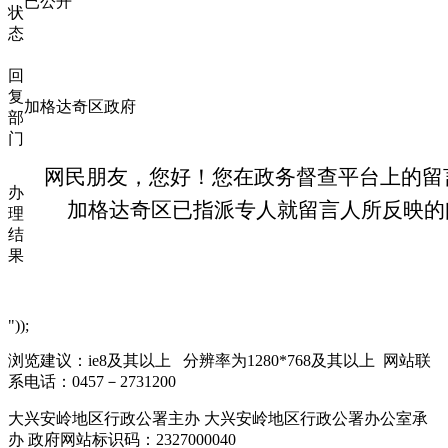
已公开
状
态
回
复
加格达奇区政府
部
门
    网民朋友，您好！
您在政务督查平台上
的留
办
加格达奇区已指派专人就留言人所反映的
理
结
果
"));
浏览建议：ie8及其以上 分辨率为1280*768及其以上 网站联
系电话：0457－2731200
大兴安岭地区行政公署主办 大兴安岭地区行政公署办公室承
办 政府网站标识码：2327000040