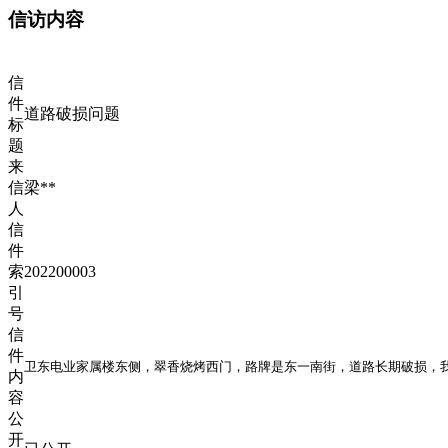
信访内容
信
件
道路破损问题
标
题
来
信
梁**
人
信
件
索
202200003
引
号
信
件
卫东电业家属楼东侧，翠香烧烤西门，路牌是东一南街，道路长期破损，我
内
容
公
开