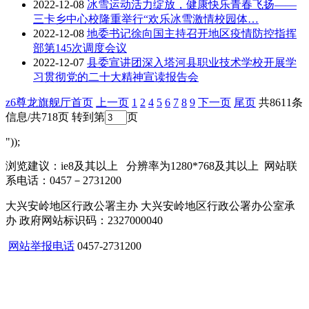
2022-12-08
冰雪运动活力绽放，健康快乐青春飞扬——
三卡乡中心校隆重举行“欢乐冰雪激情校园体…
2022-12-08
地委书记徐向国主持召开地区疫情防控指挥
部第145次调度会议
2022-12-07
县委宣讲团深入塔河县职业技术学校开展学
习贯彻党的二十大精神宣读报告会
z6尊龙旗舰厅首页
上一页
1
2
4
5
6
7
8
9
下一页
尾页
共8611条
信息/共718页
转到第
页
"));
浏览建议：ie8及其以上 分辨率为1280*768及其以上 网站联
系电话：0457－2731200
大兴安岭地区行政公署主办 大兴安岭地区行政公署办公室承
办 政府网站标识码：2327000040
网站举报电话
0457-2731200