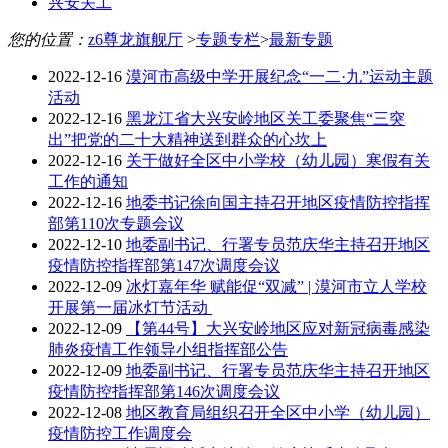
兴安关工
您的位置：
z6尊龙旗舰厅
>
专题专栏
>
最新专题
2022-12-16
漠河市高级中学开展纪念“一二·九”运动主题
活动
2022-12-16
黑龙江省大兴安岭地区关工委聚焦“三突
出”把党的二十大精神送到群众的心坎上
2022-12-16
关于做好全区中小学校（幼儿园）寒假有关
工作的通知
2022-12-16
地委书记徐向国主持召开地区疫情防控指挥
部第110次专题会议
2022-12-10
地委副书记、行署专员范庆华主持召开地区
疫情防控指挥部第147次调度会议
2022-12-09
冰灯嘉年华 赋能促“双减” | 漠河市立人学校
开展第一届冰灯节活动 ​
2022-12-09
【第44号】大兴安岭地区应对新冠病毒感染
肺炎疫情工作领导小组指挥部公告
2022-12-09
地委副书记、行署专员范庆华主持召开地区
疫情防控指挥部第146次调度会议
2022-12-08
地区教育局组织召开全区中小学（幼儿园）
疫情防控工作调度会