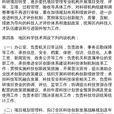
科研项目转变，逐步委托项目管理专业机构开展项目受理、评
审、立项、过程管理、验收等具体工作。对科研机构组建和调
整事项不再进行审核，重在加强规划布局和绩效评价。进一步
改进科技人才评价机制，贯彻落实以创新能力、质量、贡献、
绩效为导向的科技人才评价体系和激励政策，统筹区内科技人
才队伍建设和引进国外智力工作。
第四条 地区科学技术局设下列内设机构：
（一）办公室。负责机关日常运转，负责政务、事务后勤保障
等工作。承担信息、安全、档案、保密、信访、信息化、人事
工资、新闻宣传、政务公开等工作；负责机关和直属单位的党
群工作。承担推进全区创新体系建设和科技体制机制改革工
作；贯彻实施科技创新政策措施，开展普法宣传，提出激励企
业技术创新的政策建议；组织开展科研机构创新绩效管理；承
担科技军民融合发展、科技安全和科技保密相关工作。负责科
研项目资金的协调、评估、监管工作；协调提出科技资源合理
配置的政策措施建议。承担年度科技计划资金预算协调及资金
使用工作；负责本部门预决算相关工作；负责科技培训统筹统
计工作。
（二）项目规划管理科。拟订全区科技创新发展战略规划及年