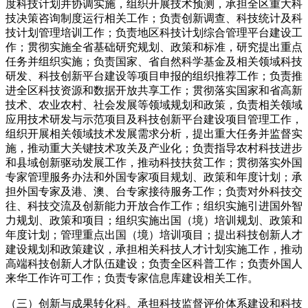
度科技计划并协调实施，组织开展技术预测，承担全区重大科
技决策咨询制度运行相关工作；负责创新调查、科技统计及科
技计划管理培训工作；负责地区科技计划综合管理平台建设工
作；贯彻实施全省基础研究规划、政策和标准，研究提出重点
任务并组织实施；负责国家、省自然科学基金及相关领域科技
研发、科技创新平台建设等项目申报的组织推荐工作；负责推
进全区科技资源和数据开放共享工作；贯彻落实国家和省高新
技术、农业农村、社会发展等领域规划和政策，负责相关领域
应用技术研发与示范项目及科技创新平台建设项目管理工作，
组织开展相关领域技术发展需求分析，提出重大任务并监督实
施，推动重大关键技术攻关及产业化；负责指导农村科技进步
和县域创新驱动发展工作，推动科技扶贫工作；贯彻落实外国
专家管理服务办法和外国专家项目规划、政策和年度计划；承
担外国专家及港、澳、台专家接待服务工作；负责对外科技交
往、科技交流及创新能力开放合作工作；组织实施引进国外智
力规划、政策和项目；组织实施出国（境）培训规划、政策和
年度计划；管理重点出国（境）培训项目；提出科技创新人才
建设规划和政策建议，承担相关科技人才计划实施工作，推动
高端科技创新人才队伍建设；负责全区科普工作；负责外国人
来华工作许可工作；负责专家信息库建设相关工作。
（三）创新与成果转化科。承担科技监督评价体系建设和科技