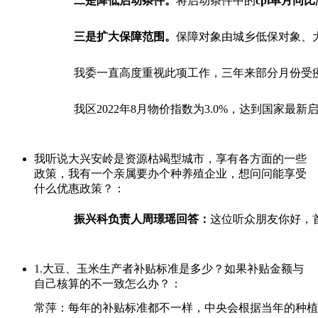
二是
降低启动条件
。
将启动条件中的
cpi单月同比
三是
扩大保障范围
。
保障对象由城乡低保对象、
我委一直高度重视此项工作，三年来部分月份受疫
我区2022年8月物价指数为3.0%，达到国家
我听说大兴安岭是资源枯竭型城市，享有各方面的一些
政策，我有一个亲属要办个种养殖企业，想问问能享受
什么优惠政策？：
振兴科负责人周璟瑶回
答：
这位听众朋友你好，
1.大豆、玉米生产者补贴标准是多少？如果补贴金额与
自己核算的不一致怎么办？：
常萍：每年的补贴标准都不一样，中央会根据当年的种植