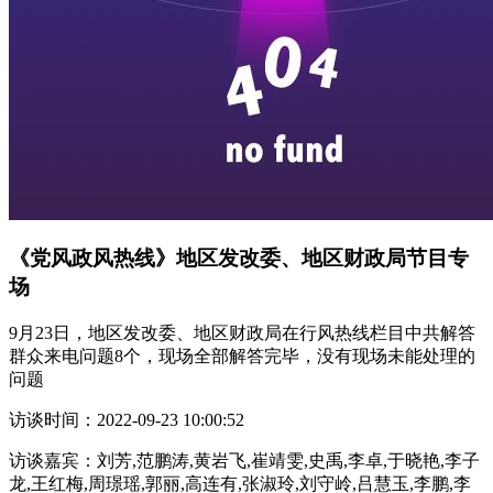
《党风政风热线》地区发改委、地区财政局节目专
场
9月23日，地区发改委、地区财政局在行风热线栏目中共解答
群众来电问题8个，现场全部解答完毕，没有现场未能处理的
问题
访谈时间：
2022-09-23 10:00:52
访谈嘉宾：
刘芳,范鹏涛,黄岩飞,崔靖雯,史禹,李卓,于晓艳,李子
龙,王红梅,周璟瑶,郭丽,高连有,张淑玲,刘守岭,吕慧玉,李鹏,李