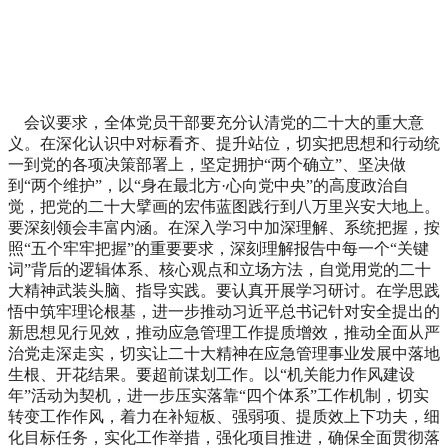
会议要求，全体党员干部要充分认清党的二十大的重大意
义。在深化认识中对标看齐、提升站位，切实把思想和行动统
一到党的各项决策部署上，坚定拥护“两个确立”、坚决做
到“两个维护”，以“身在最北方·心向党中央”的高度政治自
觉，把党的二十大擘画的宏伟蓝图践行到八万里兴安大地上。
要深刻领会丰富内涵。在深入学习中加深理解、系统把握，按
照“五个牢牢把握”的重要要求，深刻理解报告中每一个“关键
词”背后的逻辑体系、核心观点和立场方法，自觉用党的二十
大精神武装头脑、指导实践。要认真开展学习研讨。在学思践
悟中筑牢理论根基，进一步推动习近平总书记针对安全提出的
新思想见行见效，推动应急管理工作提质增效，推动全面从严
治党走深走实，切实让二十大精神在应急管理事业发展中落地
生根、开花结果。要超前谋划工作。以“机关能力作风建设
年”活动为契机，进一步压实落靠“四个体系”工作机制，切实
转变工作作风，着力在补短板、强弱项、提质效上下功夫，细
化目标任务，实化工作举措，强化项目推进，确保全面贯彻落