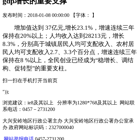
gdp增长的重要支撑
发布时间：2018-01-08 00:00:00
【字体： 】
增加值达到
37
亿元
,
增长
23.1%
，增速连续三年
保持在
20%
以上；人均收入达到
28213
元，增长
8.3%
，分别高于城镇居民人均可支配收入、农村居
民人均可支配收入
2.7
、
3.3
个百分点，增速连续三年
保持在
8 %
以上，
全民创业已经成为“稳增长、调结
构、促转型”的重要支柱。
扫一扫在手机打开当前页
"));
浏览建议：ie8及其以上 分辨率为1280*768及其以上 网站联
系电话：0457－2731200
大兴安岭地区行政公署主办 大兴安岭地区行政公署办公室承
办 政府网站标识码：2327000040
网站举报电话
0457-2731200